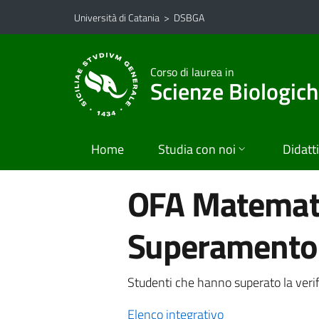
Vai al contenuto principale
Vai al menu di navigazione
Università di Catania
>
DSBGA
Corso di laurea in
Scienze Biologic
Home
Studia con noi
Didatt
OFA Matematic
Superamento 
Studenti che hanno superato la verif
Elenco integrativo