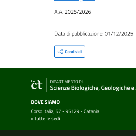
A.A. 2025/2026
Data di pubblicazione: 01/12/2025
Condividi
DIPARTIMENTO DI
Scienze Biologiche, Geologiche e
DOVE SIAMO
Corso Italia, 57 - 95129 - Catania
»
tutte le sedi
Link e informazioni utili