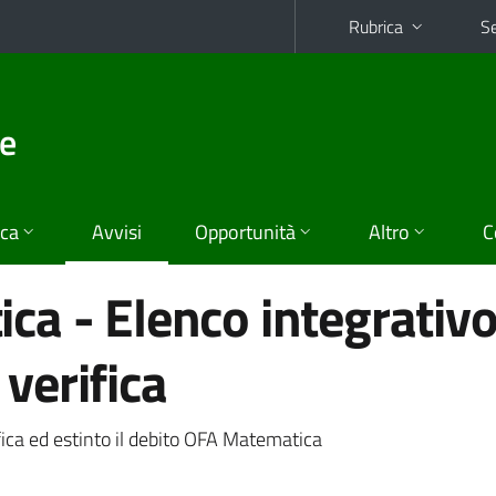
Rubrica
Se
he
ica
Avvisi
Opportunità
Altro
C
a - Elenco integrativo
verifica
ica ed estinto il debito OFA Matematica