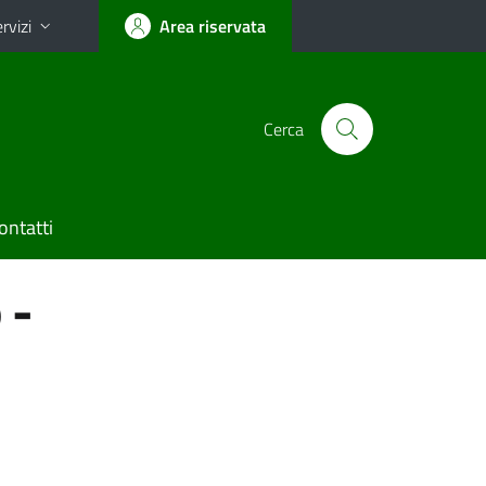
rvizi
Area riservata
Cerca
ontatti
 -