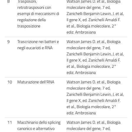
8
Trasposoni,
Watson James D. et al., Biologia
retrotrasposoni con
molecolare del gene, 7 ed,
esempi di meccanismi di
Zanichelli Benjamin Lewin, J. et al,
regolazione della
Il gene X, ed. Zanichelli Amaldi F.
trasposizione
et al., Biologia molecolare, 2°
ediz. Ambrosiana
9
Trascrizione nei batteri e
Watson James D. et al., Biologia
negli eucarioti e RNA
molecolare del gene, 7 ed,
Zanichelli Benjamin Lewin, J. et al,
Il gene X, ed. Zanichelli Amaldi F.
et al., Biologia molecolare, 2°
ediz. Ambrosiana
10
Maturazione dell’RNA
Watson James D. et al., Biologia
molecolare del gene, 7 ed,
Zanichelli Benjamin Lewin, J. et al,
Il gene X, ed. Zanichelli Amaldi F.
et al., Biologia molecolare, 2°
ediz. Ambrosiana
11
Macchinario dello splicing
Watson James D. et al., Biologia
canonico e alternativo
molecolare del gene, 7 ed,