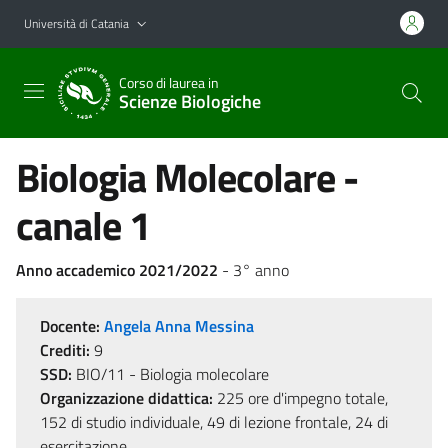
Vai al contenuto principale
Vai al menu di navigazione
Università di Catania
Corso di laurea in
Scienze Biologiche
Biologia Molecolare -
canale 1
Anno accademico 2021/2022
- 3° anno
Docente:
Angela Anna Messina
Crediti:
9
SSD:
BIO/11 - Biologia molecolare
Organizzazione didattica:
225 ore d'impegno totale,
152 di studio individuale, 49 di lezione frontale, 24 di
esercitazione