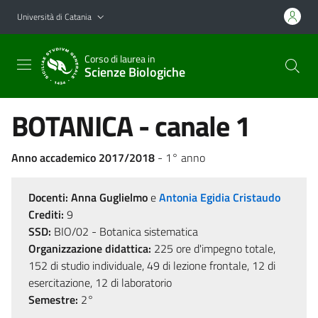
Vai al contenuto principale
Vai al menu di navigazione
Università di Catania
Corso di laurea in
Scienze Biologiche
BOTANICA - canale 1
Anno accademico 2017/2018
- 1° anno
Docenti:
Anna Guglielmo
e
Antonia Egidia Cristaudo
Crediti:
9
SSD:
BIO/02 - Botanica sistematica
Organizzazione didattica:
225 ore d'impegno totale,
152 di studio individuale, 49 di lezione frontale, 12 di
esercitazione, 12 di laboratorio
Semestre:
2°