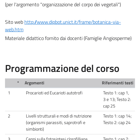
(per l'argomento "organizzazione del corpo dei vegetali")
Sito web
http://www.dipbot.unict.it/frame/botanica-via-
web.htm
Materiale didattico fornito dai docenti (Famiglie Angiosperme)
Programmazione del corso
*
Argomenti
Riferimenti testi
1
Procarioti ed Eucarioti autotrofi
Testo 1: cap 1,
3 e 13; Testo 2:
cap 25
2
Livelli strutturali e modi di nutrizione
Testo 1: cap 14;
(organismi parassiti, saprotrofi e
Testo 2: cap 24
simbionti)
3
Cenni sulla fotosintesi clorofilliana
Testo 1: cap 7;