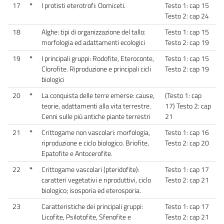
17
*
I protisti eterotrofi: Oomiceti.
Testo 1: cap 15
Testo 2: cap 24
18
Alghe: tipi di organizzazione del tallo:
Testo 1: cap 15
morfologia ed adattamenti ecologici
Testo 2: cap 19
19
*
I principali gruppi: Rodofite, Eteroconte,
Testo 1: cap 15
Clorofite. Riproduzione e principali cicli
Testo 2: cap 19
biologici
20
*
La conquista delle terre emerse: cause,
(Testo 1: cap
teorie, adattamenti alla vita terrestre.
17) Testo 2: cap
Cenni sulle più antiche piante terrestri
21
21
*
Crittogame non vascolari: morfologia,
Testo 1: cap 16
riproduzione e ciclo biologico. Briofite,
Testo 2: cap 20
Epatofite e Antocerofite.
22
*
Crittogame vascolari (pteridofite):
Testo 1: cap 17
caratteri vegetativi e riproduttivi, ciclo
Testo 2: cap 21
biologico; isosporia ed eterosporia.
23
Caratteristiche dei principali gruppi:
Testo 1: cap 17
Licofite, Psilotofite, Sfenofite e
Testo 2: cap 21