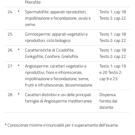
Pterofite
24
*
Spermatofite: apparati riproduttori,
Testo 1: cap 18
impollinazione e fecondazione, ovulo e
Testo 2: cap 22
seme.
25
Gimnosperme: apparati vegetativi e
Testo 1: cap 18
riproduttori, ciclo biologico.
Testo 2: cap 22
26
*
Caratteristiche di Cicadofite,
Testo 1: cap 18
Ginkgofite, Conifere, Gnetofite.
Testo 2: cap 22
27
*
Angiosperme: caratteri vegetativi e
Testo 1: cap 19
riproduttivi, fiore e infiorescenze,
e 20 Testo 2:
impollinazione e fecondazione, seme,
cap 9 e 23
frutti e infruttescenze, disseminazione
28
*
Caratteri distintivi e usi delle principali
Dispensa
famiglie di Angiosperme mediterranee
fornita dal
docente
*
Conoscenze minime irrinunciabili per il superamento dell'esame.