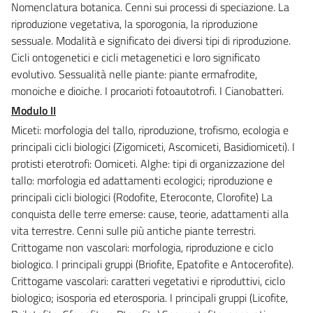
Nomenclatura botanica. Cenni sui processi di speciazione. La
riproduzione vegetativa, la sporogonia, la riproduzione
sessuale. Modalità e significato dei diversi tipi di riproduzione.
Cicli ontogenetici e cicli metagenetici e loro significato
evolutivo. Sessualità nelle piante: piante ermafrodite,
monoiche e dioiche. I procarioti fotoautotrofi. I Cianobatteri.
Modulo II
Miceti: morfologia del tallo, riproduzione, trofismo, ecologia e
principali cicli biologici (Zigomiceti, Ascomiceti, Basidiomiceti). I
protisti eterotrofi: Oomiceti. Alghe: tipi di organizzazione del
tallo: morfologia ed adattamenti ecologici; riproduzione e
principali cicli biologici (Rodofite, Eteroconte, Clorofite) La
conquista delle terre emerse: cause, teorie, adattamenti alla
vita terrestre. Cenni sulle più antiche piante terrestri.
Crittogame non vascolari: morfologia, riproduzione e ciclo
biologico. I principali gruppi (Briofite, Epatofite e Antocerofite).
Crittogame vascolari: caratteri vegetativi e riproduttivi, ciclo
biologico; isosporia ed eterosporia. I principali gruppi (Licofite,