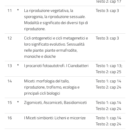
Testo 2: cap 17
11
*
La riproduzione vegetativa, la
Testo 3: cap 3
sporogonia, la riproduzione sessuale.
Modalità e significato dei diversi tipi di
riproduzione.
12
Cicli ontogenetici e cicli metagenetici e
Testo 3: cap 3
loro significato evolutivo. Sessualità
nelle piante: piante ermafrodite,
monoiche e dioiche
13
*
I procarioti fotoautotrofi. I Cianobatteri
Testo 1: cap 13;
Testo 2: cap 25
14
Miceti: morfologia del tallo,
Testo 1: cap 14
riproduzione, trofismo, ecologia e
Testo 2: cap 24
principali cicli biologici
15
*
Zigomiceti, Ascomiceti, Basidiomiceti
Testo 1: cap.14
Testo 2: cap 24
16
I Miceti simbionti: Licheni e micorrize
Testo 1: cap.14
Testo 2: cap 24