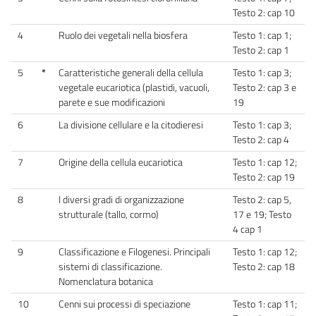
Testo 2: cap 10
4
Ruolo dei vegetali nella biosfera
Testo 1: cap 1;
Testo 2: cap 1
5
*
Caratteristiche generali della cellula
Testo 1: cap 3;
vegetale eucariotica (plastidi, vacuoli,
Testo 2: cap 3 e
parete e sue modificazioni
19
6
La divisione cellulare e la citodieresi
Testo 1: cap 3;
Testo 2: cap 4
7
Origine della cellula eucariotica
Testo 1: cap 12;
Testo 2: cap 19
8
I diversi gradi di organizzazione
Testo 2: cap 5,
strutturale (tallo, cormo)
17 e 19; Testo
4 cap 1
9
Classificazione e Filogenesi. Principali
Testo 1: cap 12;
sistemi di classificazione.
Testo 2: cap 18
Nomenclatura botanica
10
Cenni sui processi di speciazione
Testo 1: cap 11;