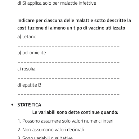
d) Si applica solo per malattie infettive
Indicare per ciascuna delle malattie sotto descritte la
costituzione di almeno un tipo di vaccino utilizzato
a) tetano
_________________________________
b) poliomielite ­­­­­­­­­­­­­­­­­­­
_________________________________
c) rosolia ­­­­­­­­­­
_________________________________
d) epatite B
_________________________________
STATISTICA
Le variabili sono dette continue quando:
1. Possono assumere solo valori numerici interi
2. Non assumono valori decimali
3. Sono variabili qualitative