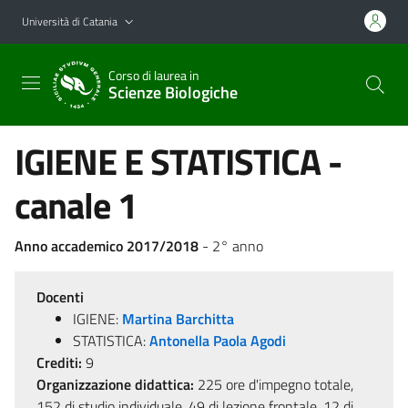
Vai al contenuto principale
Vai al menu di navigazione
Università di Catania
Corso di laurea in
Scienze Biologiche
IGIENE E STATISTICA -
canale 1
Anno accademico 2017/2018
- 2° anno
Docenti
IGIENE:
Martina Barchitta
STATISTICA:
Antonella Paola Agodi
Crediti:
9
Organizzazione didattica:
225 ore d'impegno totale,
152 di studio individuale, 49 di lezione frontale, 12 di