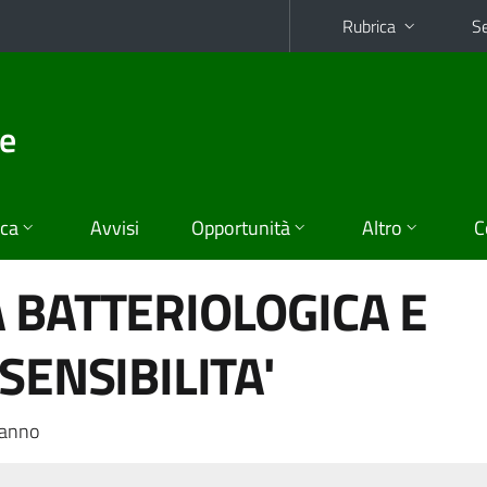
Rubrica
Se
he
ica
Avvisi
Opportunità
Altro
C
 BATTERIOLOGICA E
SENSIBILITA'
 anno