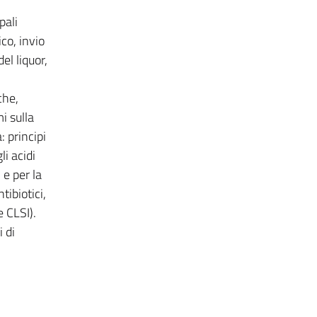
pali
co, invio
el liquor,
che,
i sulla
: principi
i acidi
 e per la
tibiotici,
 CLSI).
 di