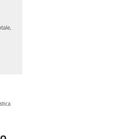
tale,
stica
to