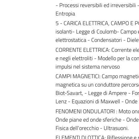
- Processi reversibili ed irreversib
Entropia
5 - CARICA ELETTRICA, CAMPO E PO
isolanti- Legge di Coulomb- Campo ele
elettrostatica - Condensatori - Diele
CORRENTE ELETTRICA: Corrente elettr
e negli elettroliti - Modello per la c
impulsi nel sistema nervoso
CAMPI MAGNETICI: Campo magnetico -
magnetica su un conduttore percors
Biot-Savart, - Legge di Ampere - For
Lenz - Equazioni di Maxwell - Onde
FENOMENI ONDULATORI : Moto ondulat
Onde piane ed onde sferiche - Onde 
Fisica dell'orecchio - Ultrasuoni.
ELEMENTI DI OTTICA: Riflessione e r