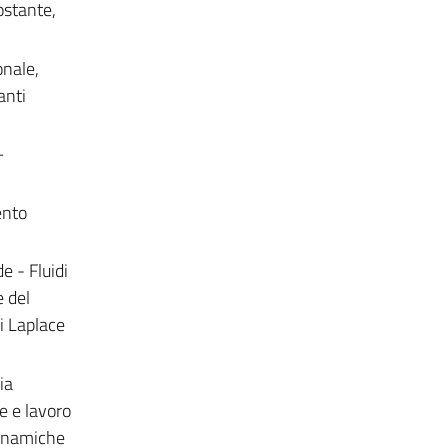
ostante,
nale,
anti
–
ento
e - Fluidi
e del
i Laplace
ia
e e lavoro
dinamiche