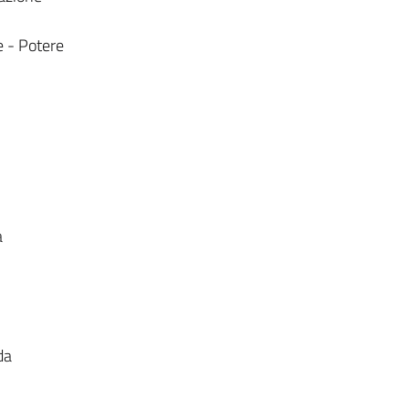
e - Potere
a
da