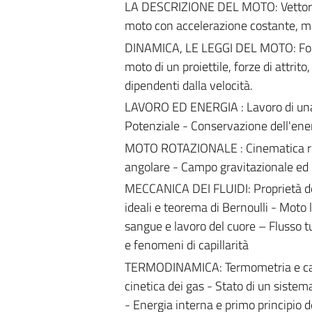
LA DESCRIZIONE DEL MOTO: Vettori s
moto con accelerazione costante, m
DINAMICA, LE LEGGI DEL MOTO: Forza
moto di un proiettile, forze di attrit
dipendenti dalla velocità.
LAVORO ED ENERGIA : Lavoro di una f
Potenziale - Conservazione dell'ene
MOTO ROTAZIONALE : Cinematica ro
angolare - Campo gravitazionale ed e
MECCANICA DEI FLUIDI: Proprietà dei f
ideali e teorema di Bernoulli - Moto l
sangue e lavoro del cuore – Flusso t
e fenomeni di capillarità
TERMODINAMICA: Termometria e calori
cinetica dei gas - Stato di un siste
- Energia interna e primo principio