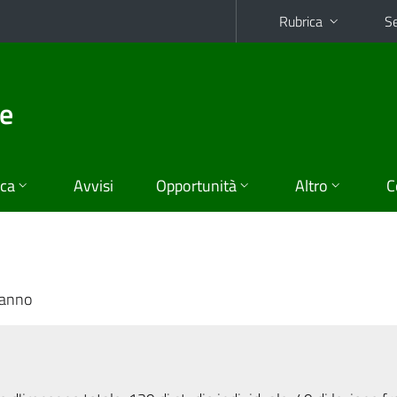
Rubrica
Se
he
ica
Avvisi
Opportunità
Altro
C
 anno