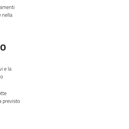
damenti
 nella
to
i e la
no
otte
a previsto