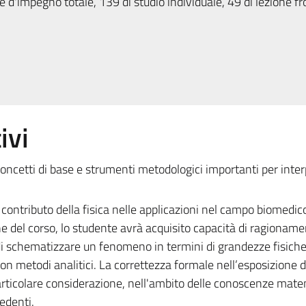
 d'impegno totale, 139 di studio individuale, 49 di lezione fr
ivi
e concetti di base e strumenti metodologici importanti per inte
 contributo della fisica nelle applicazioni nel campo biomedic
 del corso, lo studente avrà acquisito capacità di ragionam
 di schematizzare un fenomeno in termini di grandezze fisiche
on metodi analitici. La correttezza formale nell’esposizione d
particolare considerazione, nell'ambito delle conoscenze mat
cedenti.