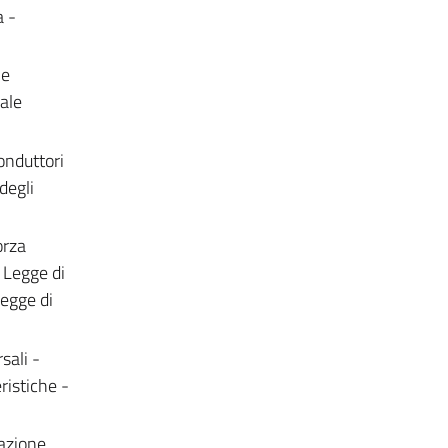
a -
 e
iale
onduttori
degli
orza
 Legge di
Legge di
sali -
ristiche -
mazione