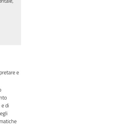
ontale,
rpretare e
o
ento
 e di
egli
ematiche