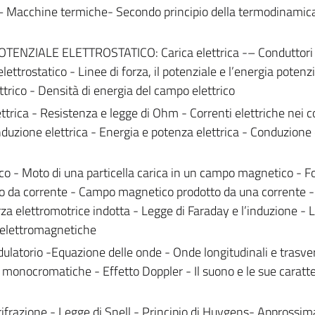
ili – Macchine termiche- Secondo principio della termodinamic
TENZIALE ELETTROSTATICO: Carica elettrica -– Conduttori
ttrostatico - Linee di forza, il potenziale e l’energia potenz
ttrico - Densità di energia del campo elettrico
ica - Resistenza e legge di Ohm - Correnti elettriche nei c
onduzione elettrica - Energia e potenza elettrica - Conduzione 
 Moto di una particella carica in un campo magnetico - F
o da corrente - Campo magnetico prodotto da una corrente -
za elettromotrice indotta - Legge di Faraday e l’induzione - 
 elettromagnetiche
orio -Equazione delle onde - Onde longitudinali e trasver
monocromatiche - Effetto Doppler - Il suono e le sue caratte
ifrazione - Legge di Snell - Principio di Huygens- Approssi