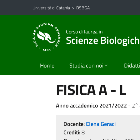
Vai al contenuto principale
Vai al menu di navigazione
Università di Catania
>
DSBGA
Corso di laurea in
Scienze Biologic
Home
Studia con noi
Didatt
FISICA A - L
Anno accademico 2021/2022
- 2°
Docente:
Elena Geraci
Crediti:
8