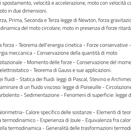
postamento, velocità e accelerazione, moto con velocità c
oto in due dimensioni.
, Prima, Seconda e Terza legge di Newton, forza gravitazio
o, dinamica del moto circolare; moto in presenza di forze ritard
orza - Teorema dell'energia cinetica - Forze conservative 
rgia meccanica - Conservazione della quantità di moto
tazionale - Momento delle forze - Conservazione del mom
lettrostatico - Teorema di Gauss e sue applicazioni.
luidi - Statica dei fluidi: leggi di Pascal, Stevino e Archimed
aminare di un fluido viscoso: legge di Poiseuille - Circolazion
urbolento - Sedimentazione - Fenomeni di superficie: legge d
metria- Calore specifico delle sostanze - Elementi di teor
ma termodinamico - Esperienza di Joule - Equivalenza fra calor
 della termodinamica - Generalità delle trasformazioni termo