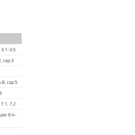
r. 3.1-3.5
2, cap.3
4
4.8; cap.5
.3
r 7.1, 7.2
:par 6.4-