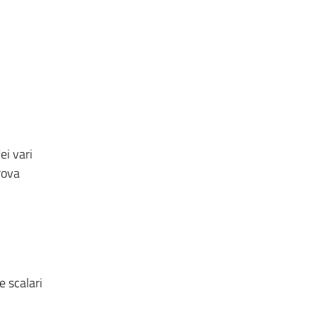
ei vari
rova
e scalari