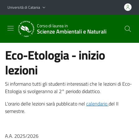
Vai al contenuto principale
Vai al menu di navigazione
Università di Catania
Corso di laurea in
Scienze Ambientali e Naturali
Eco-Etologia - inizio
lezioni
Si informano tutti gli studenti interessati che le lezioni di Eco-
Etologia si svolgeranno al 2° periodo didattico.
L'orario delle lezioni sarà pubblicato nel
calendario
del II
semestre.
A.A. 2025/2026