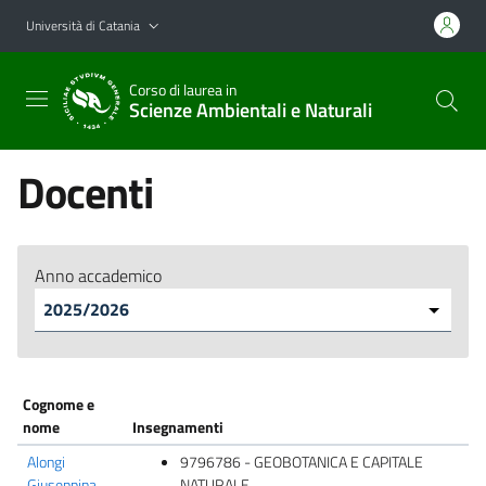
Vai al contenuto principale
Vai al menu di navigazione
Università di Catania
Corso di laurea in
Scienze Ambientali e Naturali
Docenti
Anno accademico
Cognome e
nome
Insegnamenti
Alongi
9796786 - GEOBOTANICA E CAPITALE
Giuseppina
NATURALE