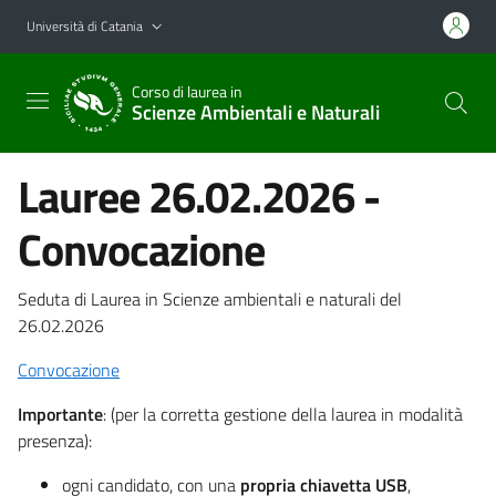
Vai al contenuto principale
Vai al menu di navigazione
Università di Catania
Corso di laurea in
Scienze Ambientali e Naturali
Lauree 26.02.2026 -
Convocazione
Seduta di Laurea in Scienze ambientali e naturali del
26.02.2026
Convocazione
Importante
: (per la corretta gestione della laurea in modalità
presenza):
ogni candidato, con una
propria chiavetta USB
,