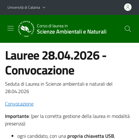
Vai al contenuto principale
Vai al menu di navigazione
Università di Catania
Corso di laurea in
Scienze Ambientali e Naturali
Lauree 28.04.2026 -
Convocazione
Seduta di Laurea in Scienze ambientali e naturali del
28.04.2026
Convocazione
Importante
: (per la corretta gestione della laurea in modalità
presenza):
ogni candidato, con una
propria chiavetta USB
,