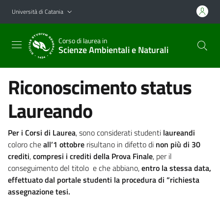
Vai al contenuto principale
Vai al menu di navigazione
Università di Catania
Corso di laurea in
Scienze Ambientali e Naturali
Riconoscimento status
Laureando
Per i Corsi di Laurea
, sono considerati studenti
laureandi
coloro che
all’1 ottobre
risultano in difetto di
non più di 30
crediti
,
compresi i crediti della Prova Finale
, per il
conseguimento del titolo e che abbiano,
entro la stessa data,
effettuato dal portale studenti la procedura di “richiesta
assegnazione tesi.