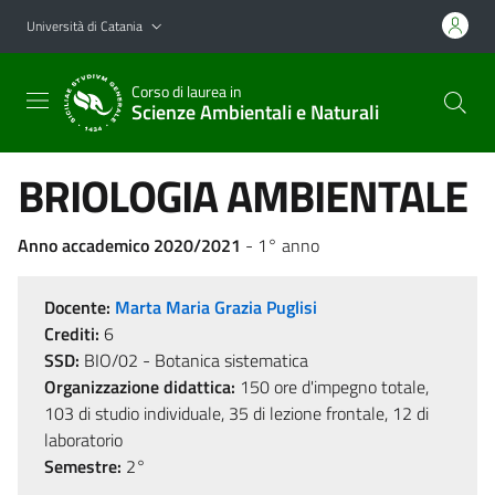
Vai al contenuto principale
Vai al menu di navigazione
Università di Catania
Corso di laurea in
Scienze Ambientali e Naturali
BRIOLOGIA AMBIENTALE
Anno accademico 2020/2021
- 1° anno
Docente:
Marta Maria Grazia Puglisi
Crediti:
6
SSD:
BIO/02 - Botanica sistematica
Organizzazione didattica:
150 ore d'impegno totale,
103 di studio individuale, 35 di lezione frontale, 12 di
laboratorio
Semestre:
2°