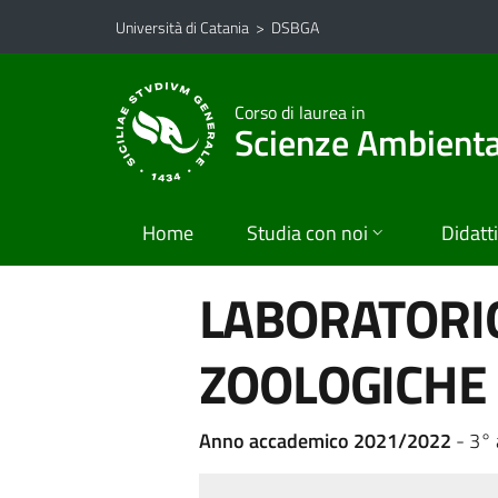
Vai al contenuto principale
Vai al menu di navigazione
Università di Catania
>
DSBGA
Corso di laurea in
Scienze Ambiental
Home
Studia con noi
Didatt
LABORATORI
ZOOLOGICHE
Anno accademico 2021/2022
- 3° 