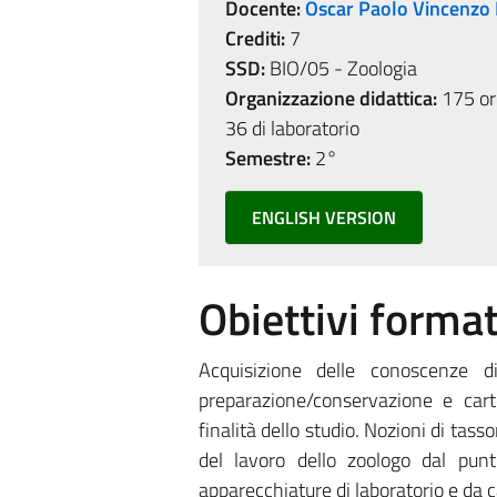
Docente:
Oscar Paolo Vincenzo L
Crediti:
7
SSD:
BIO/05 - Zoologia
Organizzazione didattica:
175 ore
36 di laboratorio
Semestre:
2°
ENGLISH VERSION
Obiettivi format
Acquisizione delle conoscenze di
preparazione/conservazione e cart
finalità dello studio. Nozioni di tas
del lavoro dello zoologo dal punt
apparecchiature di laboratorio e da 