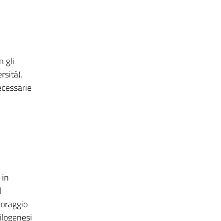
n gli
rsità).
ecessarie
 in
d
toraggio
ilogenesi