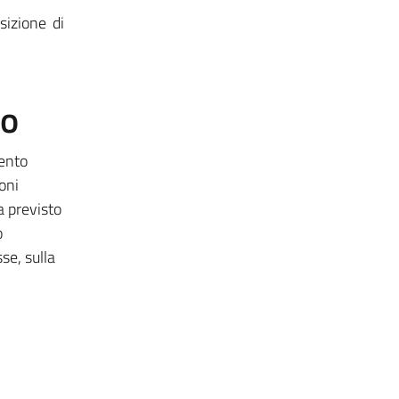
sizione di
to
mento
oni
a previsto
o
sse, sulla