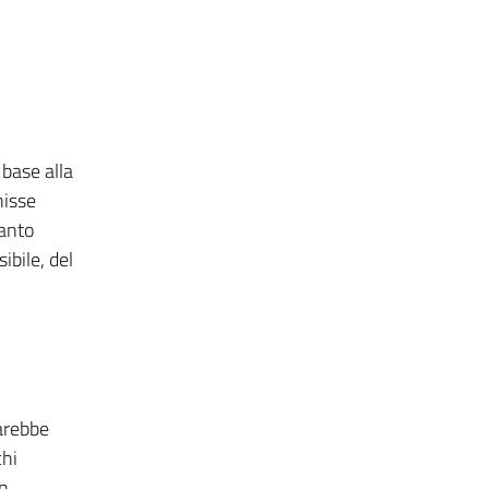
 base alla
nisse
uanto
ibile, del
sarebbe
chi
in