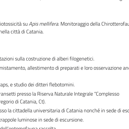
biotossicità su
Apis mellifera
. Monitoraggio della Chirotterofa
ella città di Catania.
azioni sulla costruzione di alberi filogenetici.
istamento, allestimento di preparati e loro osservazione anc
ps, e studio dei ditteri flebotomini.
ansetti presso la Riserva Naturale Integrale “Complesso
gorio di Catania, Ct).
o la cittadella universitaria di Catania nonché in sede di es
appole luminose in sede di escursione.
dell’entomofauna raccolta.