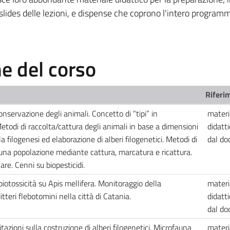
 slides delle lezioni, e dispense che coprono l'intero program
 del corso
Riferim
nservazione degli animali. Concetto di “tipi” in
materi
todi di raccolta/cattura degli animali in base a dimensioni
didatti
 filogenesi ed elaborazione di alberi filogenetici. Metodi di
dal d
 una popolazione mediante cattura, marcatura e ricattura.
re. Cenni su biopesticidi.
i biotossicità su Apis mellifera. Monitoraggio della
materi
tteri flebotomini nella città di Catania.
didatti
dal d
itazioni sulla costruzione di alberi filogenetici. Microfauna
materi