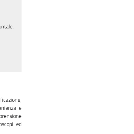
ontale,
icazione,
enienza e
mprensione
oscopi ed