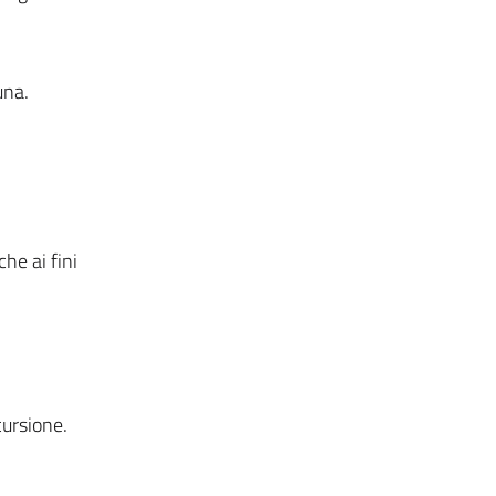
una.
he ai fini
cursione.