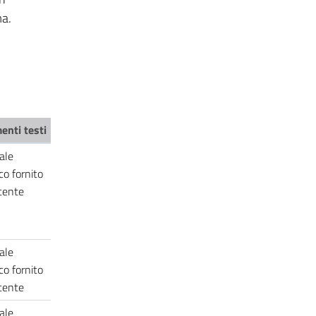
ma.
enti testi
ale
co fornito
ocente
ale
co fornito
ocente
ale