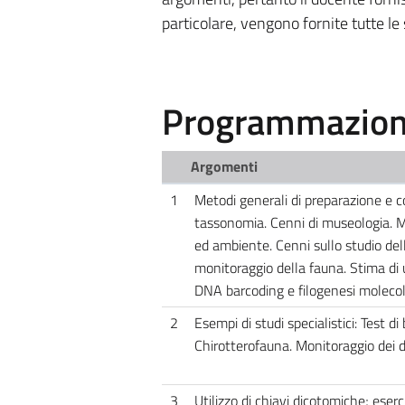
particolare, vengono fornite tutte le
Programmazione
Argomenti
1
Metodi generali di preparazione e co
tassonomia. Cenni di museologia. Me
ed ambiente. Cenni sullo studio della
monitoraggio della fauna. Stima di
DNA barcoding e filogenesi molecola
2
Esempi di studi specialistici: Test d
Chirotterofauna. Monitoraggio dei di
3
Utilizzo di chiavi dicotomiche; eserc