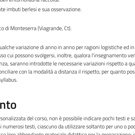
te imbuti berlesi e sua osservazione.
rco di Monteserra (Viagrande, Ct).
ualche variazione di anno in anno per ragioni logistiche ed in
resso cui possono svolgersi, inoltre, qualora l'insegnamento ve
nza, saranno introdotte le necessarie variazioni rispetto a q
onciliare con la modalità a distanza il rispetto, per quanto poss
yllabus.
ento
rsonalizzata del corso, non è possibile indicare pochi testi e 
si numerosi testi, ciascuno da utilizzare soltanto per uno o po
sce loro abbondante materiale didattico per la preparazione; 