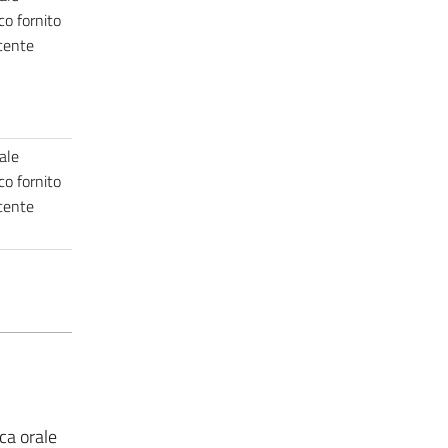
co fornito
ocente
ale
co fornito
ocente
ca orale