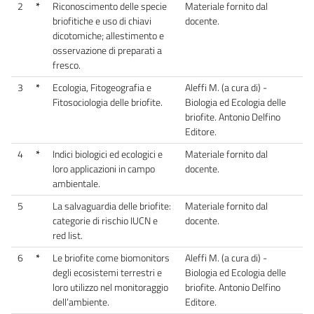
2
*
Riconoscimento delle specie
Materiale fornito dal
briofitiche e uso di chiavi
docente.
dicotomiche; allestimento e
osservazione di preparati a
fresco.
3
*
Ecologia, Fitogeografia e
Aleffi M. (a cura di) -
Fitosociologia delle briofite.
Biologia ed Ecologia delle
briofite. Antonio Delfino
Editore.
4
*
Indici biologici ed ecologici e
Materiale fornito dal
loro applicazioni in campo
docente.
ambientale.
5
La salvaguardia delle briofite:
Materiale fornito dal
categorie di rischio IUCN e
docente.
red list.
6
*
Le briofite come biomonitors
Aleffi M. (a cura di) -
degli ecosistemi terrestri e
Biologia ed Ecologia delle
loro utilizzo nel monitoraggio
briofite. Antonio Delfino
dell’ambiente.
Editore.