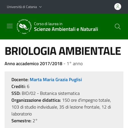
Vai al contenuto principale
Vai al menu di navigazione
Università di Catania
Corso di laurea in
Scienze Ambientali e Naturali
BRIOLOGIA AMBIENTALE
Anno accademico 2017/2018
- 1° anno
Docente:
Marta Maria Grazia Puglisi
Crediti:
6
SSD:
BIO/02 - Botanica sistematica
Organizzazione didattica:
150 ore d'impegno totale,
103 di studio individuale, 35 di lezione frontale, 12 di
laboratorio
Semestre:
2°