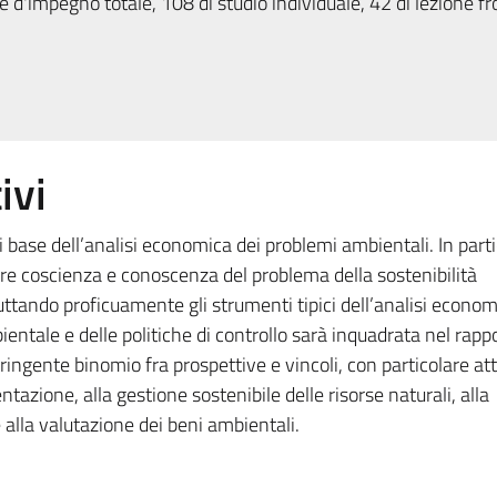
 d'impegno totale, 108 di studio individuale, 42 di lezione fr
ivi
di base dell’analisi economica dei problemi ambientali. In partic
re coscienza e conoscenza del problema della sostenibilità
tando proficuamente gli strumenti tipici dell’analisi econom
ientale e delle politiche di controllo sarà inquadrata nel rapp
ngente binomio fra prospettive e vincoli, con particolare at
tazione, alla gestione sostenibile delle risorse naturali, alla
e alla valutazione dei beni ambientali.