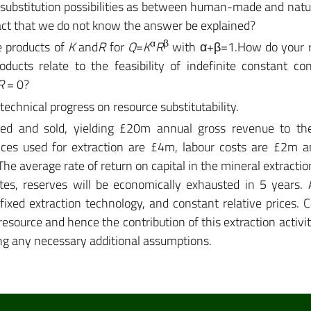
 substitution possibilities as between human-made and natur
fact that we do not know the answer be explained?
α
β
e products of
K
and
R
for
Q
=
K
R
with α+β=1.How do your re
ducts relate to the feasibility of indefinite constant c
R
= 0?
technical progress on resource substitutability.
cted and sold, yielding £20m annual gross revenue to th
ces used for extraction are £4m, labour costs are £2m an
e average rate of return on capital in the mineral extraction
ates, reserves will be economically exhausted in 5 years
 fixed extraction technology, and constant relative prices. C
 resource and hence the contribution of this extraction activit
ing any necessary additional assumptions.