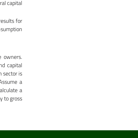
al capital
sults for
onsumption
e owners.
d capital
 sector is
. Assume a
alculate a
y to gross