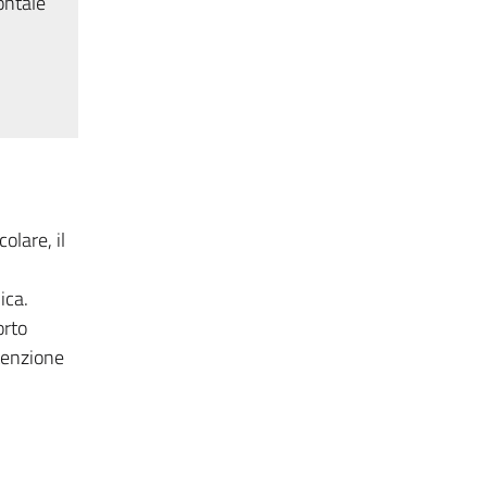
ontale
olare, il
ica.
orto
tenzione