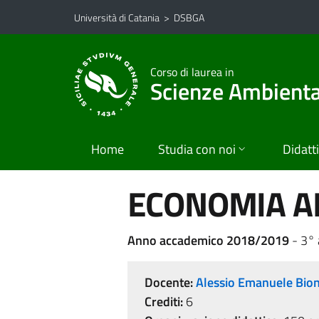
Vai al contenuto principale
Vai al menu di navigazione
Università di Catania
>
DSBGA
Corso di laurea in
Scienze Ambiental
Home
Studia con noi
Didatt
ECONOMIA A
Anno accademico 2018/2019
- 3° 
Docente:
Alessio Emanuele Bio
Crediti:
6