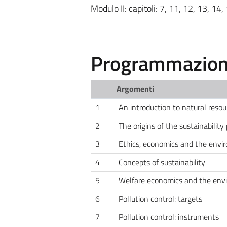
Modulo II: capitoli: 7, 11, 12, 13, 14,
Programmazione
Argomenti
1
An introduction to natural res
2
The origins of the sustainability
3
Ethics, economics and the envi
4
Concepts of sustainability
5
Welfare economics and the env
6
Pollution control: targets
7
Pollution control: instruments