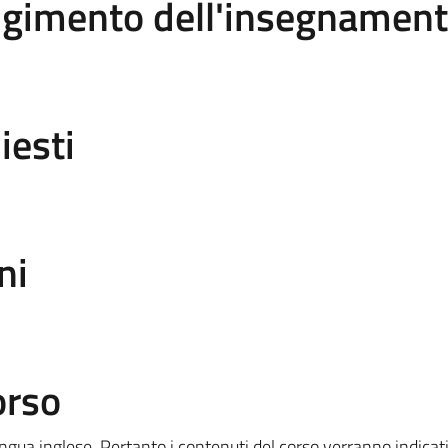
olgimento dell'insegnamen
iesti
ni
orso
 lingua inglese. Pertanto i contenuti del corso verranno indica