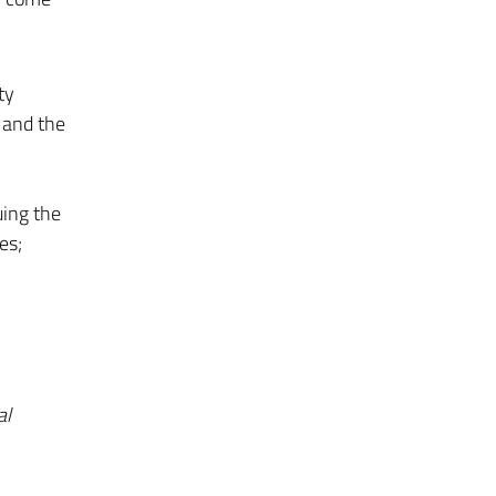
ty
 and the
uing the
es;
al