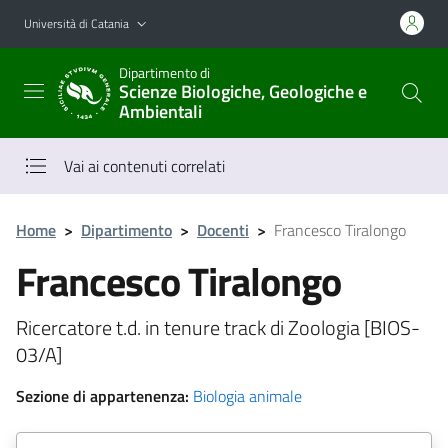
Vai al contenuto principale
Vai al menu di navigazione
Università di Catania
Dipartimento di
Scienze Biologiche, Geologiche e
Ambientali
Vai ai contenuti correlati
Home
>
Dipartimento
>
Docenti
>
Francesco Tiralongo
Francesco Tiralongo
Ricercatore t.d. in tenure track di Zoologia [BIOS-
03/A]
Sezione di appartenenza:
Biologia animale