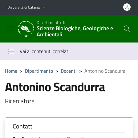
Vai al contenuto principale
Vai al menu di navigazione
Università di Catania
Dipartimento di
Scienze Biologiche, Geologiche e
Ambientali
Vai ai contenuti correlati
Home
>
Dipartimento
>
Docenti
>
Antonino Scandurra
Antonino Scandurra
Ricercatore
Contatti