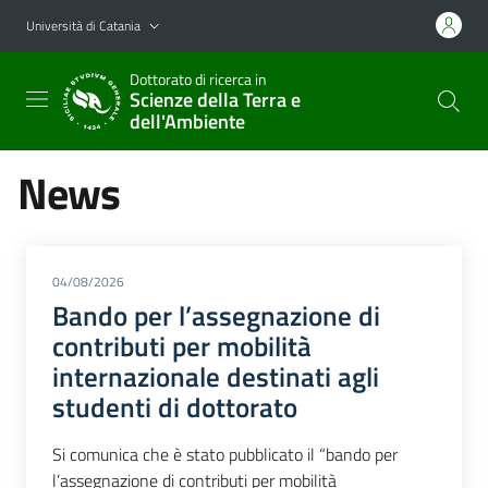
Vai al contenuto principale
Vai al menu di navigazione
Università di Catania
Dottorato di ricerca in
Scienze della Terra e
dell'Ambiente
News
04/08/2026
Bando per l’assegnazione di
contributi per mobilità
internazionale destinati agli
studenti di dottorato
Si comunica che è stato pubblicato il “bando per
l’assegnazione di contributi per mobilità