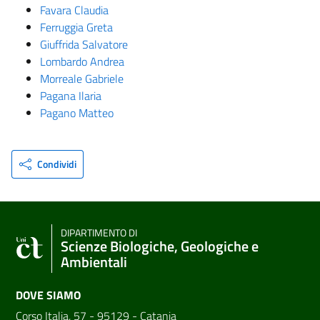
Favara Claudia
Ferruggia Greta
Giuffrida Salvatore
Lombardo Andrea
Morreale Gabriele
Pagana Ilaria
Pagano Matteo
Condividi
DIPARTIMENTO DI
Scienze Biologiche, Geologiche e
Ambientali
DOVE SIAMO
Corso Italia, 57 - 95129 - Catania