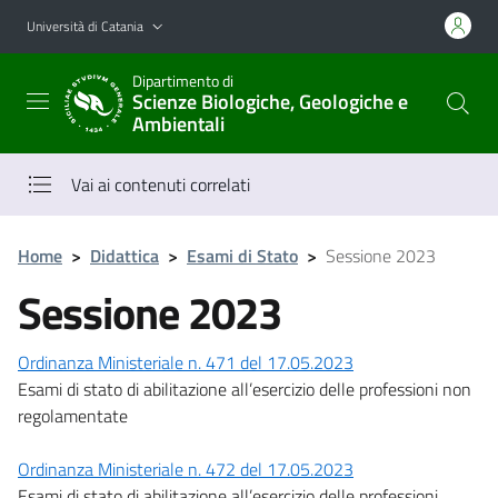
Vai al contenuto principale
Vai al menu di navigazione
Università di Catania
Dipartimento di
Scienze Biologiche, Geologiche e
Ambientali
Vai ai contenuti correlati
Home
>
Didattica
>
Esami di Stato
>
Sessione 2023
Sessione 2023
Ordinanza Ministeriale n. 471 del 17.05.2023
Esami di stato di abilitazione all’esercizio delle professioni non
regolamentate
Ordinanza Ministeriale n. 472 del 17.05.2023
Esami di stato di abilitazione all’esercizio delle professioni