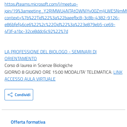
https://teams.microsoft.com/l/meetup-
join/19%3ameeting_Y2RlMWU4NTAtOWNlYy00ZmJjLWE5NmMt
context=%7b%22Tid%22%3a%22baeefbc8-3c8b-4382-9126-
e86bfef46ce6%22%2c%22Oid%22%3a%223e879eb5-ce69-
4f3f-a1bc-32ce8ddc6c92%22%7d
LA PROFESSIONE DEL BIOLOGO - SEMINARI DI
ORIENTAMENTO
Corso di laurea in Scienze Biologiche
GIORNO 8 GIUGNO ORE 15:00 MODALITA' TELEMATICA:
LINK
ACCESSO AULA VIRTUALE
Condividi
Offerta formativa