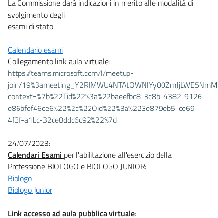
La Commissione darà indicazioni in merito alle modalità di
svolgimento degli
esami di stato.
Calendario esami
Collegamento link aula virtuale:
https://teams.microsoft.com/l/meetup-
join/19%3ameeting_Y2RlMWU4NTAtOWNlYy00ZmJjLWE5NmMt
context=%7b%22Tid%22%3a%22baeefbc8-3c8b-4382-9126-
e86bfef46ce6%22%2c%22Oid%22%3a%223e879eb5-ce69-
4f3f-a1bc-32ce8ddc6c92%22%7d
24/07/2023:
Calendari Esami
per l'abilitazione all'esercizio della
Professione BIOLOGO e BIOLOGO JUNIOR:
Biologo
Biologo Junior
Link accesso ad aula pubblica virtuale
: