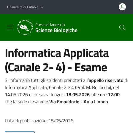
Vai al contenuto principale
Vai al menu di navigazione
Università di Catania
Corso di laurea in
Scienze Biologiche
Informatica Applicata
(Canale 2- 4) - Esame
Si informano tutti gli studenti prenotati all’
appello riservato
di
Informatica Applicata, Canale 2 e 4 (Prof. M. Bellocchi), del
14.05.2026 e che avrà luogo il
18.05.2026
, alle
ore 12.00
,
che la sede d’esame è
Via Empedocle - Aula Linneo
.
Data di pubblicazione: 15/05/2026