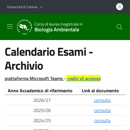
Vai al contenuto principale
Vai al menu di navigazione
Università di Catania
Corso di laurea magistrale in
Biologia Ambientale
Calendario Esami -
Archivio
piattaforma Microsoft Teams
-
codici di accesso
Anno Accademico di riferimento
Link al documento
2026/27
consulta
2025/26
consulta
2024/25
consulta