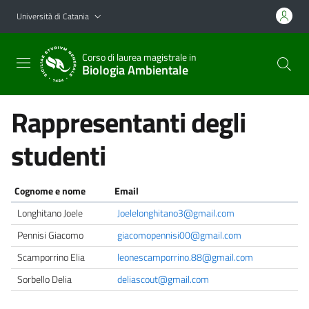
Vai al contenuto principale
Vai al menu di navigazione
Università di Catania
Corso di laurea magistrale in
Biologia Ambientale
Rappresentanti degli
studenti
Cognome e nome
Email
Longhitano Joele
Joelelonghitano3@gmail.com
Pennisi Giacomo
giacomopennisi00@gmail.com
Scamporrino Elia
leonescamporrino.88@gmail.com
Sorbello Delia
deliascout@gmail.com