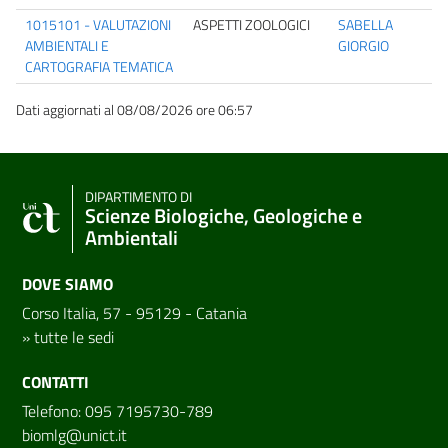
1015101 - VALUTAZIONI
ASPETTI ZOOLOGICI
SABELLA
AMBIENTALI E
GIORGIO
CARTOGRAFIA TEMATICA
Dati aggiornati al 08/08/2026 ore 06:57
DIPARTIMENTO DI
Scienze Biologiche, Geologiche e
Ambientali
DOVE SIAMO
Corso Italia, 57 - 95129 - Catania
»
tutte le sedi
CONTATTI
Telefono: 095 7195730-789
biomlg@unict.it