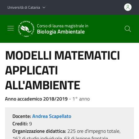
Vai al contenuto principale
Vai al menu di navigazione
Università di Catania
Corso di laurea magistrale in
Biologia Ambientale
MODELLI MATEMATICI
APPLICATI
ALL'AMBIENTE
Anno accademico 2018/2019
- 1° anno
Docente:
Andrea Scapellato
Crediti:
9
Organizzazione didattica:
225 ore d'impegno totale,
162 di studio individuale, 63 di lezione frontale