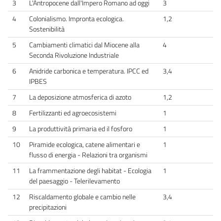
3
L'Antropocene dall'Impero Romano ad oggi
3
4
Colonialismo. Impronta ecologica.
1,2
Sostenibilità
5
Cambiamenti climatici dal Miocene alla
4
Seconda Rivoluzione Industriale
6
Anidride carbonica e temperatura. IPCC ed
3,4
IPBES
7
La deposizione atmosferica di azoto
1,2
8
Fertilizzanti ed agroecosistemi
1
9
La produttività primaria ed il fosforo
1
10
Piramide ecologica, catene alimentari e
1
flusso di energia - Relazioni tra organismi
11
La frammentazione degli habitat - Ecologia
1
del paesaggio - Telerilevamento
12
Riscaldamento globale e cambio nelle
3,4
precipitazioni