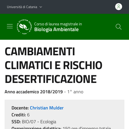
Vai al contenuto principale
Vai al menu di navigazione
Università di Catania
Corso di laurea magistrale in
Biologia Ambientale
CAMBIAMENTI
CLIMATICI E RISCHIO
DESERTIFICAZIONE
Anno accademico 2018/2019
- 1° anno
Docente:
Christian Mulder
Crediti:
6
SSD:
BIO/07 - Ecologia
Organizzazione didattica:
150 ore d'impegno totale,