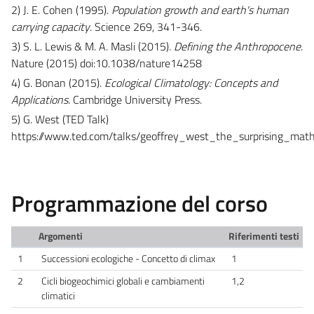
2) J. E. Cohen (1995).
Population growth and earth's human
carrying capacity
. Science 269, 341-346.
3) S. L. Lewis & M. A. Masli (2015).
Defining the Anthropocene
.
Nature (2015) doi:10.1038/nature14258
4) G. Bonan (2015).
Ecological Climatology: Concepts and
Applications
. Cambridge University Press.
5) G. West (TED Talk)
https://www.ted.com/talks/geoffrey_west_the_surprising_math
Programmazione del corso
Argomenti
Riferimenti testi
1
Successioni ecologiche - Concetto di climax
1
2
Cicli biogeochimici globali e cambiamenti
1,2
climatici