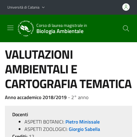
Vai al contenuto principale
Vai al menu di navigazione
Università di Catania
Corso di laurea magistrale in
Biologia Ambientale
VALUTAZIONI
AMBIENTALI E
CARTOGRAFIA TEMATICA
Anno accademico 2018/2019
- 2° anno
Docenti
ASPETTI BOTANICI:
Pietro Minissale
ASPETTI ZOOLOGICI:
Giorgio Sabella
Crediti:
12