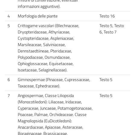
informazioni aggiuntive).
4
Morfologia delle piante
Testo 16
5
Crittogame vascolari (Blechnaceae,
Testo 5, Testo
Dryopteridaceae, Athyriaceae,
6, Testo 7
Cystopteridaceae, Aspleniaceae,
Marsileaceae, Salviniaceae,
Dennstaedtiineae, Pteridaceae,
Polypodiaceae, Osmundaceae,
Ophioglossaceae, Equisetaceae,
Isoetaceae, Selaginellaceae).
6
Gimnospermae (Pinaceae, Cupressaceae,
Testo 5
Taxaceae, Ephedraceae).
7
Angiospermae, Classe Liliopsida
Testo 5
(Monocotiledoni): Liliaceae, Iridaceae,
Cyperaceae, Juncaeae, Potamogetonaceae,
Poaceae, Palmae, Orchideaceae. Classe
Magnoliopsida (EuDicotiledoni):
Anacardiaceae, Apiaceae, Asteraceae,
Boraginaceae, Brassicaceae,