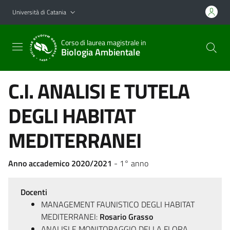
Vai al contenuto principale
Vai al menu di navigazione
Università di Catania
Corso di laurea magistrale in
Biologia Ambientale
C.I. ANALISI E TUTELA
DEGLI HABITAT
MEDITERRANEI
Anno accademico 2020/2021
- 1° anno
Docenti
MANAGEMENT FAUNISTICO DEGLI HABITAT
MEDITERRANEI:
Rosario Grasso
ANALISI E MONITORAGGIO DELLA FLORA