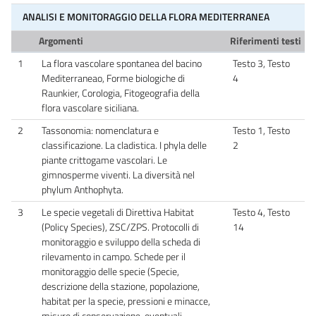
ANALISI E MONITORAGGIO DELLA FLORA MEDITERRANEA
Argomenti
Riferimenti testi
1
La flora vascolare spontanea del bacino
Testo 3, Testo
Mediterraneao, Forme biologiche di
4
Raunkier, Corologia, Fitogeografia della
flora vascolare siciliana.
2
Tassonomia: nomenclatura e
Testo 1, Testo
classificazione. La cladistica. I phyla delle
2
piante crittogame vascolari. Le
gimnosperme viventi. La diversità nel
phylum Anthophyta.
3
Le specie vegetali di Direttiva Habitat
Testo 4, Testo
(Policy Species), ZSC/ZPS. Protocolli di
14
monitoraggio e sviluppo della scheda di
rilevamento in campo. Schede per il
monitoraggio delle specie (Specie,
descrizione della stazione, popolazione,
habitat per la specie, pressioni e minacce,
misure di conservazione, eventuali