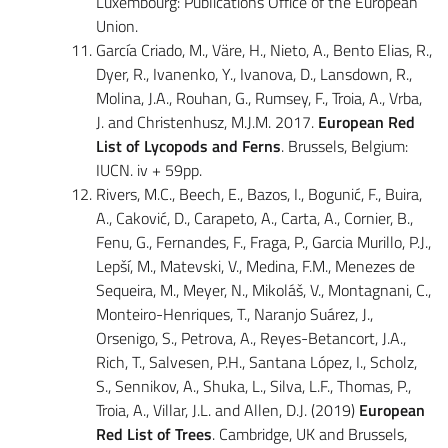
Luxembourg: Publications Office of the European
Union.
García Criado, M., Väre, H., Nieto, A., Bento Elias, R.,
Dyer, R., Ivanenko, Y., Ivanova, D., Lansdown, R.,
Molina, J.A., Rouhan, G., Rumsey, F., Troia, A., Vrba,
J. and Christenhusz, M.J.M. 2017.
European Red
List of Lycopods and Ferns
. Brussels, Belgium:
IUCN. iv + 59pp.
Rivers, M.C., Beech, E., Bazos, I., Bogunić, F., Buira,
A., Caković, D., Carapeto, A., Carta, A., Cornier, B.,
Fenu, G., Fernandes, F., Fraga, P., Garcia Murillo, P.J.,
Lepší, M., Matevski, V., Medina, F.M., Menezes de
Sequeira, M., Meyer, N., Mikoláš, V., Montagnani, C.,
Monteiro-Henriques, T., Naranjo Suárez, J.,
Orsenigo, S., Petrova, A., Reyes-Betancort, J.A.,
Rich, T., Salvesen, P.H., Santana López, I., Scholz,
S., Sennikov, A., Shuka, L., Silva, L.F., Thomas, P.,
Troia, A., Villar, J.L. and Allen, D.J. (2019)
European
Red List of Trees
. Cambridge, UK and Brussels,