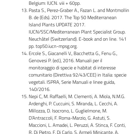
Belgium: IUCN. viii + 60pp.
Pasta S., Perez-Graber A., Fazan L. and Montmollin
B. de (Eds). 2017. The Top 50 Mediterranean
Island Plants UPDATE 2017.
IUCN/SSC/Mediterranean Plant Specialist Group.
Neuchâtel (Switzerland). E-book and on line. 141
pp. top50.iucn-mpsg.org.
Ercole S., Giacanelli V., Bacchetta G., Fenu G.,
Genovesi P. (ed.), 2016. Manuali per il
monitoraggio di specie e habitat di interesse
comunitario (Direttiva 92/43/CEE) in Italia: specie
vegetali. ISPRA, Serie Manuali e linee guida,
140/2016.
Nepi C, M. Raffaelli, M. Clementi, A. Miola, N.M.G.
Ardenghi, P. Cuccuini, S. Miranda, L. Cecchi, A.
Millozza, D. Isocrono, L. Guglielmone, M.
D’Antraccoli, F. Roma-Marzio, G. Astuti, S.
Maccioni, L. Amadei, L. Peruzzi, A. Stinca, F. Conti,
R. Di Pietro, F. Di Carlo, S. Armeli Minicante, A.