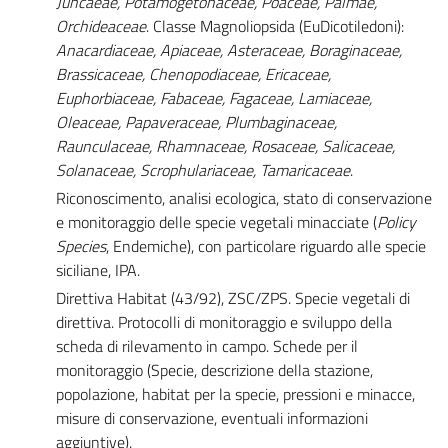
Juncaeae, Potamogetonaceae, Poaceae, Palmae,
Orchideaceae
. Classe Magnoliopsida (EuDicotiledoni):
Anacardiaceae, Apiaceae, Asteraceae, Boraginaceae,
Brassicaceae, Chenopodiaceae, Ericaceae,
Euphorbiaceae, Fabaceae, Fagaceae, Lamiaceae,
Oleaceae, Papaveraceae, Plumbaginaceae,
Raunculaceae, Rhamnaceae, Rosaceae, Salicaceae,
Solanaceae, Scrophulariaceae, Tamaricaceae
.
Riconoscimento, analisi ecologica, stato di conservazione
e monitoraggio delle specie vegetali minacciate (
Policy
Species
, Endemiche), con particolare riguardo alle specie
siciliane, IPA.
Direttiva Habitat (43/92), ZSC/ZPS. Specie vegetali di
direttiva. Protocolli di monitoraggio e sviluppo della
scheda di rilevamento in campo. Schede per il
monitoraggio (Specie, descrizione della stazione,
popolazione, habitat per la specie, pressioni e minacce,
misure di conservazione, eventuali informazioni
aggiuntive).