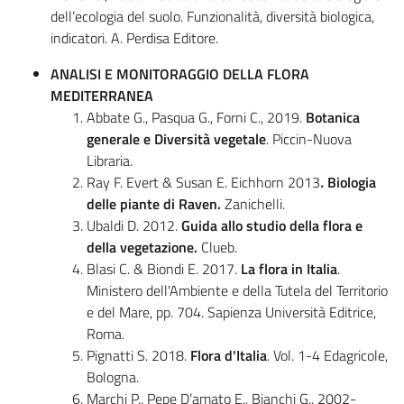
dell’ecologia del suolo. Funzionalità, diversità biologica,
indicatori. A. Perdisa Editore.
ANALISI E MONITORAGGIO DELLA FLORA
MEDITERRANEA
Abbate G., Pasqua G., Forni C., 2019.
Botanica
generale e Diversità vegetale
. Piccin-Nuova
Libraria.
Ray F. Evert & Susan E. Eichhorn 2013
.
Biologia
delle piante di Raven.
Zanichelli.
Ubaldi D. 2012.
Guida allo studio della flora e
della vegetazione.
Clueb.
Blasi C. & Biondi E. 2017.
La flora in Italia
.
Ministero dell'Ambiente e della Tutela del Territorio
e del Mare, pp. 704. Sapienza Università Editrice,
Roma.
Pignatti S. 2018.
Flora d'Italia
. Vol. 1-4 Edagricole,
Bologna.
Marchi P., Pepe D’amato E., Bianchi G., 2002-