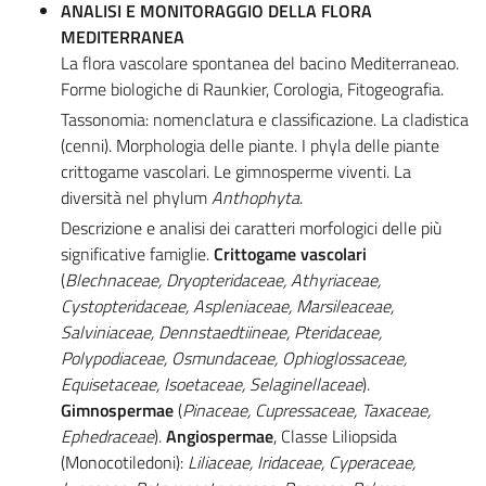
ANALISI E MONITORAGGIO DELLA FLORA
MEDITERRANEA
La flora vascolare spontanea del bacino Mediterraneao.
Forme biologiche di Raunkier, Corologia, Fitogeografia.
Tassonomia: nomenclatura e classificazione. La cladistica
(cenni). Morphologia delle piante. I phyla delle piante
crittogame vascolari. Le gimnosperme viventi. La
diversità nel phylum
Anthophyta
.
Descrizione e analisi dei caratteri morfologici delle più
significative famiglie.
Crittogame vascolari
(
Blechnaceae, Dryopteridaceae, Athyriaceae,
Cystopteridaceae, Aspleniaceae, Marsileaceae,
Salviniaceae, Dennstaedtiineae, Pteridaceae,
Polypodiaceae, Osmundaceae, Ophioglossaceae,
Equisetaceae, Isoetaceae, Selaginellaceae
).
Gimnospermae
(
Pinaceae, Cupressaceae, Taxaceae,
Ephedraceae
).
Angiospermae
, Classe Liliopsida
(Monocotiledoni):
Liliaceae, Iridaceae, Cyperaceae,