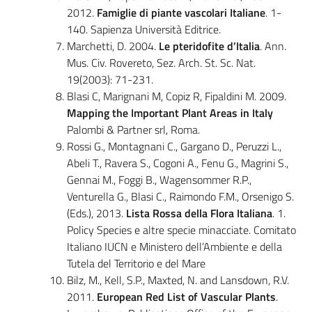
2012.
Famiglie di piante vascolari Italiane
. 1-
140. Sapienza Università Editrice.
Marchetti, D. 2004.
Le pteridofite d’Italia
. Ann.
Mus. Civ. Rovereto, Sez. Arch. St. Sc. Nat.
19(2003): 71-231.
Blasi C, Marignani M, Copiz R, Fipaldini M. 2009.
Mapping the Important Plant Areas in Italy
Palombi & Partner srl, Roma.
Rossi G., Montagnani C., Gargano D., Peruzzi L.,
Abeli T., Ravera S., Cogoni A., Fenu G., Magrini S.,
Gennai M., Foggi B., Wagensommer R.P.,
Venturella G., Blasi C., Raimondo F.M., Orsenigo S.
(Eds.), 2013.
Lista Rossa della Flora Italiana
. 1.
Policy Species e altre specie minacciate. Comitato
Italiano IUCN e Ministero dell’Ambiente e della
Tutela del Territorio e del Mare
Bilz, M., Kell, S.P., Maxted, N. and Lansdown, R.V.
2011.
European Red List of Vascular Plants
.