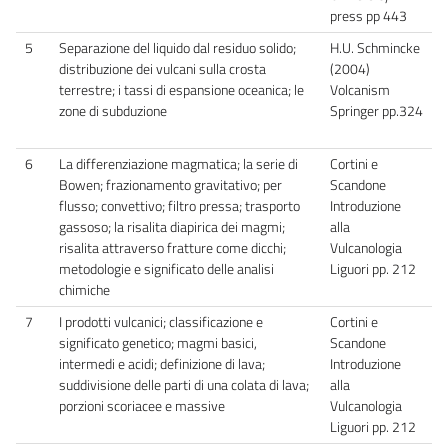
press pp 443
5
Separazione del liquido dal residuo solido;
H.U. Schmincke
distribuzione dei vulcani sulla crosta
(2004)
terrestre; i tassi di espansione oceanica; le
Volcanism
zone di subduzione
Springer pp.324
6
La differenziazione magmatica; la serie di
Cortini e
Bowen; frazionamento gravitativo; per
Scandone
flusso; convettivo; filtro pressa; trasporto
Introduzione
gassoso; la risalita diapirica dei magmi;
alla
risalita attraverso fratture come dicchi;
Vulcanologia
metodologie e significato delle analisi
Liguori pp. 212
chimiche
7
I prodotti vulcanici; classificazione e
Cortini e
significato genetico; magmi basici,
Scandone
intermedi e acidi; definizione di lava;
Introduzione
suddivisione delle parti di una colata di lava;
alla
porzioni scoriacee e massive
Vulcanologia
Liguori pp. 212