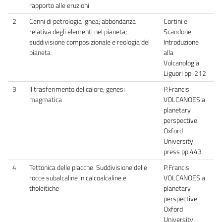
rapporto alle eruzioni
2
Cenni di petrologia ignea; abbondanza
Cortini e
relativa degli elementi nel pianeta;
Scandone
suddivisione composizionale e reologia del
Introduzione
pianeta
alla
Vulcanologia
Liguori pp. 212
3
Il trasferimento del calore; genesi
P.Francis
magmatica
VOLCANOES a
planetary
perspective
Oxford
University
press pp 443
4
Tettonica delle placche. Suddivisione delle
P.Francis
rocce subalcaline in calcoalcaline e
VOLCANOES a
tholeitiche
planetary
perspective
Oxford
University