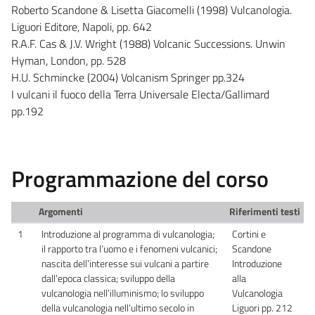
Roberto Scandone & Lisetta Giacomelli (1998) Vulcanologia.
Liguori Editore, Napoli, pp. 642
R.A.F. Cas & J.V. Wright (1988) Volcanic Successions. Unwin
Hyman, London, pp. 528
H.U. Schmincke (2004) Volcanism Springer pp.324
I vulcani il fuoco della Terra Universale Electa/Gallimard
pp.192
Programmazione del corso
Argomenti
Riferimenti testi
1
Introduzione al programma di vulcanologia;
Cortini e
il rapporto tra l’uomo e i fenomeni vulcanici;
Scandone
nascita dell’interesse sui vulcani a partire
Introduzione
dall’epoca classica; sviluppo della
alla
vulcanologia nell’illuminismo; lo sviluppo
Vulcanologia
della vulcanologia nell’ultimo secolo in
Liguori pp. 212