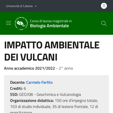
Vai al contenuto principale
Vai al menu di navigazione
Università di Catania
Corso di laurea magistrale in
Biologia Ambientale
IMPATTO AMBIENTALE
DEI VULCANI
Anno accademico 2021/2022
- 2° anno
Docente:
Carmelo Ferlito
Crediti:
6
SSD:
GEO/08 - Geochimica e Vulcanologia
Organizzazione didattica:
150 ore d'impegno totale,
103 di studio individuale, 35 di lezione frontale, 12 di
esercitazione