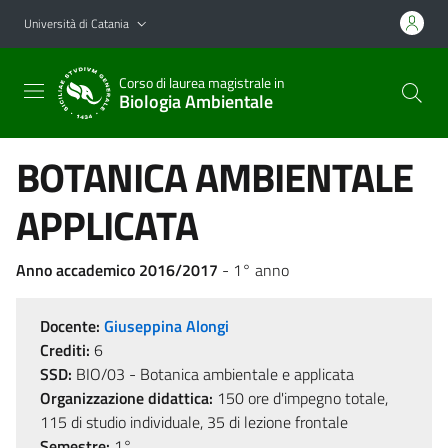
Vai al contenuto principale
Vai al menu di navigazione
Università di Catania
Corso di laurea magistrale in
Biologia Ambientale
BOTANICA AMBIENTALE
APPLICATA
Anno accademico 2016/2017
- 1° anno
Docente:
Giuseppina Alongi
Crediti:
6
SSD:
BIO/03 - Botanica ambientale e applicata
Organizzazione didattica:
150 ore d'impegno totale,
115 di studio individuale, 35 di lezione frontale
Semestre:
1°