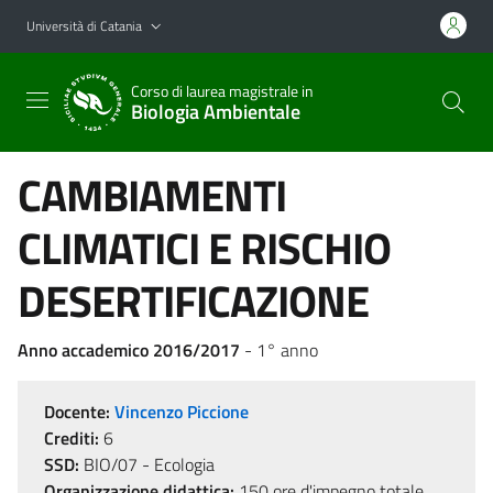
Vai al contenuto principale
Vai al menu di navigazione
Università di Catania
Corso di laurea magistrale in
Biologia Ambientale
CAMBIAMENTI
CLIMATICI E RISCHIO
DESERTIFICAZIONE
Anno accademico 2016/2017
- 1° anno
Docente:
Vincenzo Piccione
Crediti:
6
SSD:
BIO/07 - Ecologia
Organizzazione didattica:
150 ore d'impegno totale,