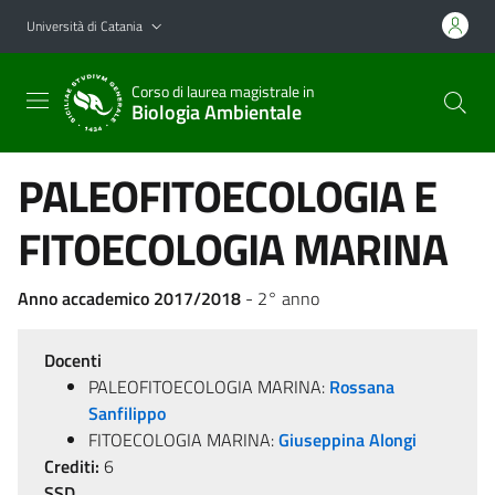
Vai al contenuto principale
Vai al menu di navigazione
Università di Catania
Corso di laurea magistrale in
Biologia Ambientale
PALEOFITOECOLOGIA E
FITOECOLOGIA MARINA
Anno accademico 2017/2018
- 2° anno
Docenti
PALEOFITOECOLOGIA MARINA:
Rossana
Sanfilippo
FITOECOLOGIA MARINA:
Giuseppina Alongi
Crediti:
6
SSD