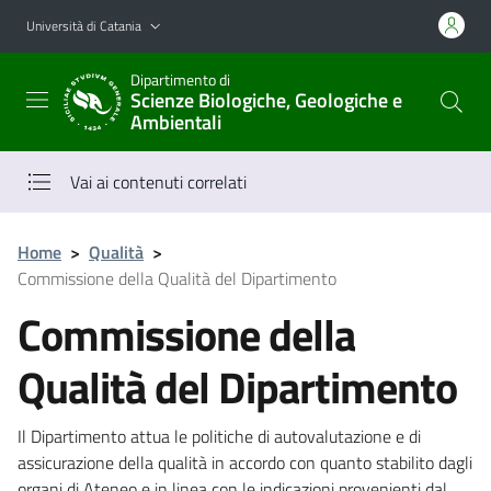
Vai al contenuto principale
Vai al menu di navigazione
Università di Catania
Dipartimento di
Scienze Biologiche, Geologiche e
Ambientali
Vai ai contenuti correlati
Home
>
Qualità
>
Commissione della Qualità del Dipartimento
Commissione della
Qualità del Dipartimento
Il Dipartimento attua le politiche di autovalutazione e di
assicurazione della qualità in accordo con quanto stabilito dagli
organi di Ateneo e in linea con le indicazioni provenienti dal