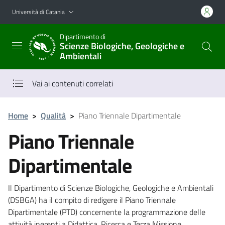
Vai al contenuto principale
Vai al menu di navigazione
Università di Catania
Dipartimento di
Scienze Biologiche, Geologiche e
Ambientali
Vai ai contenuti correlati
Home
>
Qualità
>
Piano Triennale Dipartimentale
Piano Triennale
Dipartimentale
Il Dipartimento di Scienze Biologiche, Geologiche e Ambientali
(DSBGA) ha il compito di redigere il Piano Triennale
Dipartimentale (PTD) concernente la programmazione delle
attività inerenti a Didattica, Ricerca e Terza Missione.