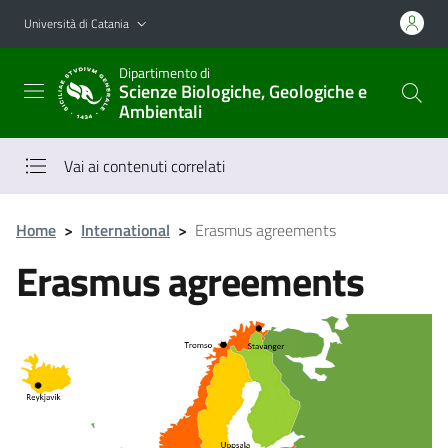
Vai al contenuto principale
Vai al menu di navigazione
Università di Catania
Dipartimento di
Scienze Biologiche, Geologiche e
Ambientali
Vai ai contenuti correlati
Home
>
International
>
Erasmus agreements
Erasmus agreements