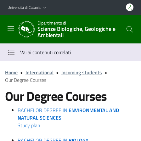
Vai al contenuto principale
Vai al menu di navigazione
Università di Catania
Dipartimento di
Scienze Biologiche, Geologiche e
Ambientali
Vai ai contenuti correlati
Home
>
International
>
Incoming students
>
Our Degree Courses
Our Degree Courses
BACHELOR DEGREE IN
ENVIRONMENTAL AND
NATURAL SCIENCES
Study plan
BACHELOR DEGREE IN
BIOLOGY